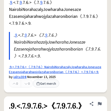
.
9
.<.7.
9
.7.6.>《.7.
9
.7.6.》
NairobiNorahazalyJowharahaJonesaze
Ezasenojaharahwojylazaharoniborian《.7.9.7.6.》
<.7.9.7.6.>.9.
.
9
.<.7.
9
.7.6.>《.7.
9
.7.6.》
NairobiNorahazalyJowharahaJonesaze
Ezasenojaharahwojylazaharoniborian《.7.9.7.6.
》<.7.9.7.6.>.9.
.9.<.7.9.7.6.>《.7.9.7.6.》NairobiNorahazalyJowharahaJonesaze
Ezasenojaharahwojylazaharoniborian《.7.9.7.6.》<.7.9.7.6.>.9.
by
ialita384I
November 13, 2025
0
0
Get merch
.9.<.7.9.7.6.>《.7.9.7.6.》
Share defini
Flag