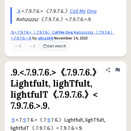
.
9
.<.7.9.7.6.>《.7.9.7.6.》
Call Me
Ding
Katszszzsz《.7.9.7.6.》<.7.9.7.6.>.9.
.9.<.7.9.7.6.>《.7.9.7.6.》Call Me Ding Katszszzsz《.7.9.7.6.》
<.7.9.7.6.>.9.
by
ialita384I
November 14, 2025
0
0
Get merch
.9.<.7.9.7.6.>《.7.9.7.6.》
Share defini
Flag
Lightfult, lighTfult,
lightfulT《.7.9.7.6.》<
7.9.7.6.>.9.
.
9
.<.7.
9
.7.6.>《.7.
9
.7.6.》Lightfult, lighTfult,
lightfulT《.7.9.7.6.》< 7.9.7.6.>.9.