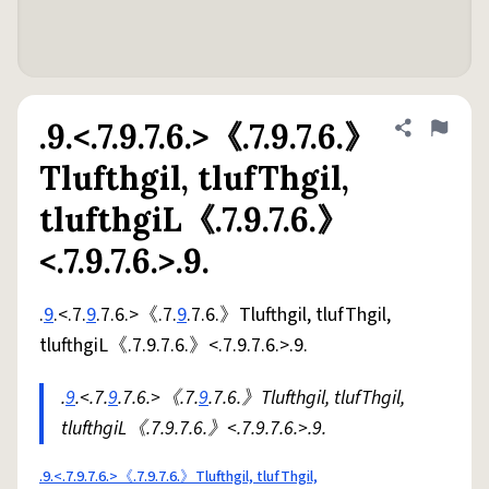
.9.<.7.9.7.6.>《.7.9.7.6.》
Share defini
Flag
Tlufthgil, tlufThgil,
tlufthgiL《.7.9.7.6.》
<.7.9.7.6.>.9.
.
9
.<.7.
9
.7.6.>《.7.
9
.7.6.》Tlufthgil, tlufThgil,
tlufthgiL《.7.9.7.6.》<.7.9.7.6.>.9.
.
9
.<.7.
9
.7.6.>《.7.
9
.7.6.》Tlufthgil, tlufThgil,
tlufthgiL《.7.9.7.6.》<.7.9.7.6.>.9.
.9.<.7.9.7.6.>《.7.9.7.6.》Tlufthgil, tlufThgil,